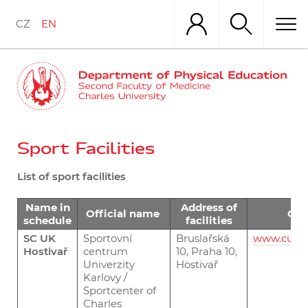
Skip
to
CZ
EN
main
content
Sport Facilities
List of sport facilities
Name in
Address of
Official name
Off
schedule
facilities
SC UK
Sportovní
Bruslařská
www.cuni.
Hostivař
centrum
10, Praha 10,
Univerzity
Hostivař
Karlovy /
Sportcenter of
Charles