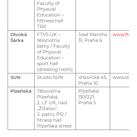
Faculty of
Physical
Education –
fittness hall
TRX
Divoká
FTVS UK –
José Martího
www.ftvs.c
Šárka
tělocvična
31, Praha 6
šatny / Faculty
of Physical
Education –
sport hall
(dressing room)
SUN
Studio SUN
Vršovická 45,
www
.
studi
Praha 10
Plzeňská
Tělocvična
Plzeňská
Plzeňská,
130/221,
2. LF UK, nad
Praha 5
„Žížalou“,
2. patro, P12 /
fitness hall
Plzeňská street