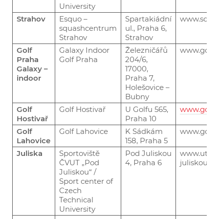
University
Strahov
Esquo –
Spartakiádní
www
.squa
squashcentrum
ul., Praha 6,
Strahov
Strahov
Golf
Galaxy Indoor
Železničářů
www
.
golfg
Praha
Golf Praha
204/6,
Galaxy –
17000,
indoor
Praha 7,
Holešovice –
Bubny
Golf
Golf Hostivař
U Golfu 565,
www.golfho
Hostivař
Praha 10
Golf
Golf Lahovice
K Sádkám
www
.
golf-
Lahovice
158, Praha 5
Juliska
Sportoviště
Pod Juliskou
www
.utvs
ČVUT „Pod
4, Praha 6
juliskou.h
Juliskou“ /
Sport center of
Czech
Technical
University