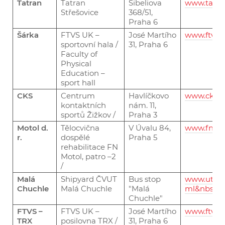
Tatran
Tatran
Sibeliova
www.tatra
Střešovice
368/51,
Praha 6
Šárka
FTVS UK –
José Martího
www.ftvs.c
sportovní hala /
31, Praha 6
Faculty of
Physical
Education –
sport hall
CKS
Centrum
Havlíčkovo
www.ckszi
kontaktních
nám. 11,
sportů Žižkov /
Praha 3
Motol d.
Tělocvična
V Úvalu 84,
www.fnmot
r.
dospělé
Praha 5
rehabilitace FN
Motol, patro –2
/
Malá
Shipyard ČVUT
Bus stop
www.utvs.c
Chuchle
Malá Chuchle
"Malá
ml&nbsp
;
Chuchle"
FTVS –
FTVS UK –
José Martího
www.ftvs.c
TRX
posilovna TRX /
31, Praha 6